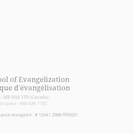
ool of Evangelization
ique d'évangélisation
o, MB R0A 1T0 (Canada)
élécopieur : 866-636-7783
sance enregistré : # 13441 2998 RR0001