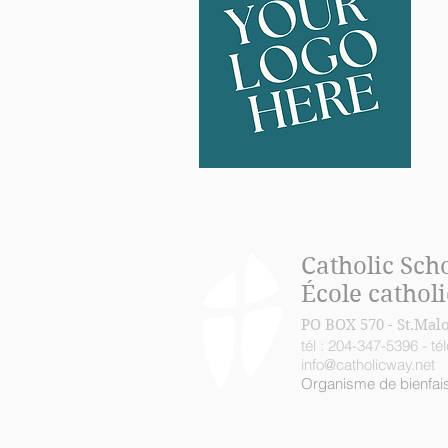
Catholic Sch
École cathol
PO BOX 570 - St.Mal
tél : 204-347-5396 - t
info@catholicway.net
Organisme de bienfai