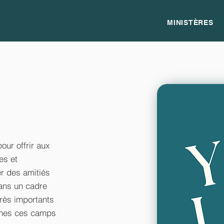
MINISTÈRES
our offrir aux
es et
r des amitiés
dans un cadre
très importants
eunes ces camps