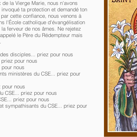
x de la Vierge Marie, nous n'avons
 invoqué ta protection et demandé ton
s par cette confiance, nous venons à
 l'École catholique d'évangélisation
 la ferveur de nos âmes. Ne rejetez
s appelé le Père du Rédempteur mais
.
es disciples... priez pour nous
. priez pour nous
z pour nous
nts ministères du CSE... priez pour
z pour nous
du CSE... priez pour nous
CSE... priez pour nous
 et sympathisants du CSE... priez pour